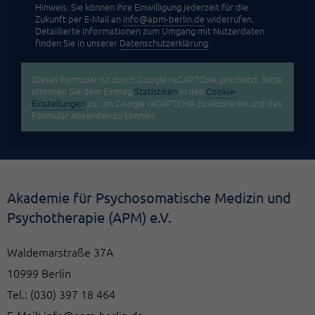
Hinweis: Sie können Ihre Einwilligung jederzeit für die
Zukunft per E-Mail an
info@apm-berlin.de
widerrufen.
Detaillierte Informationen zum Umgang mit Nutzerdaten
finden Sie in unserer
Datenschutzerklärung
.
Dieses Formular ist durch Google reCAPTCHA geschützt. Bitte
stimmen Sie dem Eintrag
Statistiken
in den
Cookie-
Einstellungen
zu, um Google reCAPTCHA zu aktivieren und das
Formular absenden zu können.
Akademie für Psychosomatische Medizin und
Psychotherapie (APM) e.V.
Waldemarstraße 37A
10999 Berlin
Tel.:
(030) 397 18 464